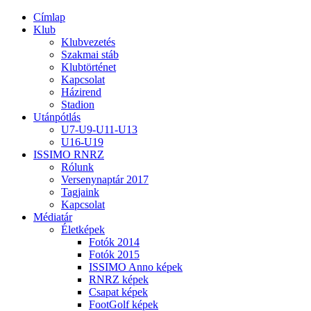
Címlap
Klub
Klubvezetés
Szakmai stáb
Klubtörténet
Kapcsolat
Házirend
Stadion
Utánpótlás
U7-U9-U11-U13
U16-U19
ISSIMO RNRZ
Rólunk
Versenynaptár 2017
Tagjaink
Kapcsolat
Médiatár
Életképek
Fotók 2014
Fotók 2015
ISSIMO Anno képek
RNRZ képek
Csapat képek
FootGolf képek