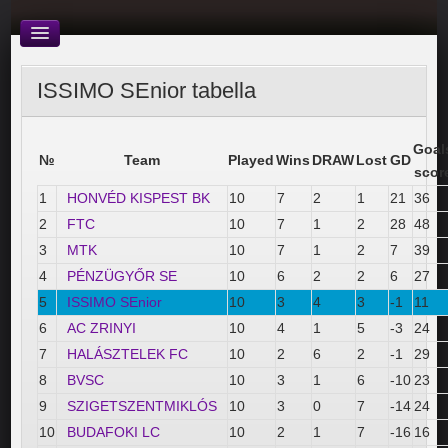
ISSIMO SEnior tabella
Goal
№
Team
Played
Wins
DRAW
Lost
GD
scor
1
HONVÉD KISPEST BK
10
7
2
1
21
36
2
FTC
10
7
1
2
28
48
3
MTK
10
7
1
2
7
39
4
PÉNZÜGYŐR SE
10
6
2
2
6
27
5
ISSIMO SEnior
10
3
4
3
-1
11
6
AC ZRINYI
10
4
1
5
-3
24
7
HALÁSZTELEK FC
10
2
6
2
-1
29
8
BVSC
10
3
1
6
-10
23
9
SZIGETSZENTMIKLÓS
10
3
0
7
-14
24
10
BUDAFOKI LC
10
2
1
7
-16
16