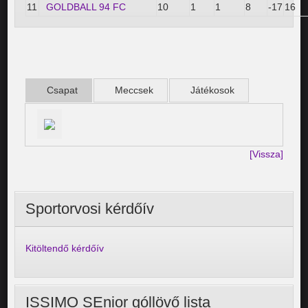
11
GOLDBALL 94 FC
10
1
1
8
-17
16
Csapat
Meccsek
Játékosok
[Vissza]
Sportorvosi kérdőív
Kitöltendő kérdőív
ISSIMO SEnior góllövő lista