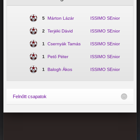
5
Márton Lázár
ISSIMO SEnior
2
Terjéki Dávid
ISSIMO SEnior
1
Csernyák Tamás
ISSIMO SEnior
1
Pető Péter
ISSIMO SEnior
1
Balogh Ákos
ISSIMO SEnior
Felnőtt csapatok