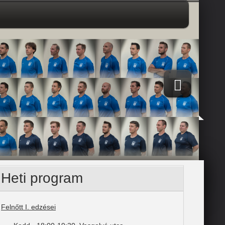
Heti program
Felnőtt I. edzései