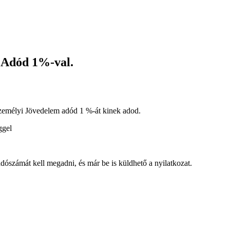
 Adód 1%-val.
zemélyi Jövedelem adód 1 %-át kinek adod.
éggel
ószámát kell megadni, és már be is küldhető a nyilatkozat.