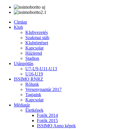
Címlap
Klub
Klubvezetés
Szakmai stáb
Klubtörténet
Kapcsolat
Házirend
Stadion
Utánpótlás
U7-U9-U11-U13
U16-U19
ISSIMO RNRZ
Rólunk
Versenynaptár 2017
Tagjaink
Kapcsolat
Médiatár
Életképek
Fotók 2014
Fotók 2015
ISSIMO Anno képek