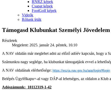
RNRZ képek
Csapat képek
FootGolf képek
Videók
Rólunk írták
Támogasd Klubunkat Személyi Jövedelem
Részletek
Megjelent: 2025. január 24. péntek, 16:10
A NAV oldalán már meglehet adni az előző adóév kapcsán, hogy a S
Számunkra nagy segítége, ha klubunkat támogatjáok evvel a lehetős
A NAV oldalának elérhetősége:
https://eszja.nav.gov.hu/app/login/#login
Belépés Ügyfélkapu+-al vagy DÁP-al lehetséges, az oldalon a Klub ad
Adószámunk: 18112319-1-42