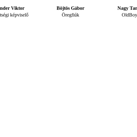
nder Viktor
Böjtös Gábor
Nagy Ta
tségi képviselő
Öregfiúk
OldBoy