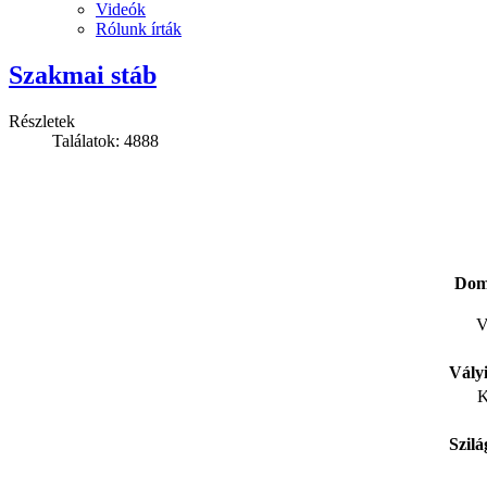
Videók
Rólunk írták
Szakmai stáb
Részletek
Találatok: 4888
Dom
V
Vály
K
Szil