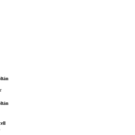
ltán
r
ltán
ell
9