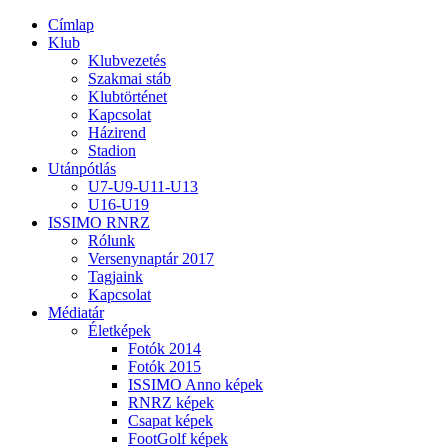
Címlap
Klub
Klubvezetés
Szakmai stáb
Klubtörténet
Kapcsolat
Házirend
Stadion
Utánpótlás
U7-U9-U11-U13
U16-U19
ISSIMO RNRZ
Rólunk
Versenynaptár 2017
Tagjaink
Kapcsolat
Médiatár
Életképek
Fotók 2014
Fotók 2015
ISSIMO Anno képek
RNRZ képek
Csapat képek
FootGolf képek