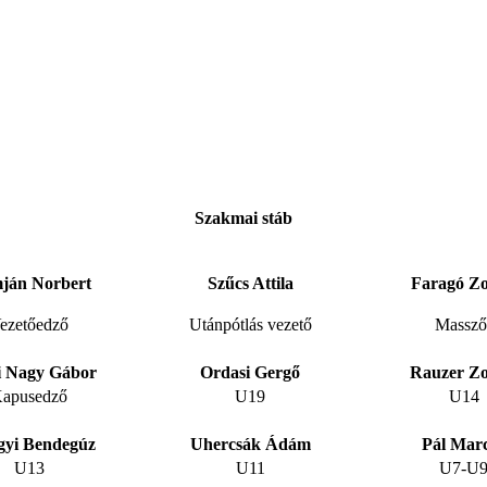
Szakmai stáb
ján Norbert
Szűcs Attila
Faragó Zo
ezetőedző
Utánpótlás vezető
Massző
i Nagy Gábor
Ordasi Gergő
Rauzer Zo
apusedző
U19
U14
ágyi Bendegúz
Uhercsák Ádám
Pál Marc
U13
U11
U7-U