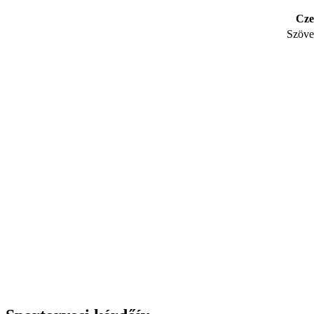
Cze
Szöve