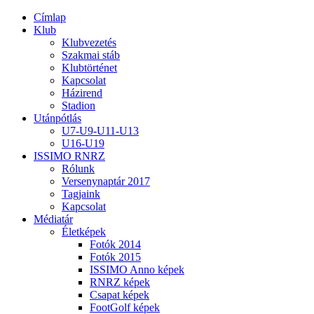
Címlap
Klub
Klubvezetés
Szakmai stáb
Klubtörténet
Kapcsolat
Házirend
Stadion
Utánpótlás
U7-U9-U11-U13
U16-U19
ISSIMO RNRZ
Rólunk
Versenynaptár 2017
Tagjaink
Kapcsolat
Médiatár
Életképek
Fotók 2014
Fotók 2015
ISSIMO Anno képek
RNRZ képek
Csapat képek
FootGolf képek