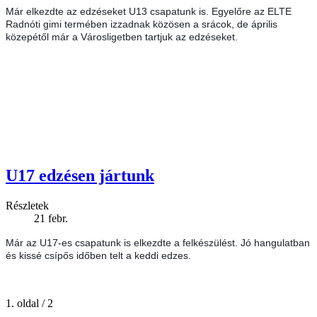
Már elkezdte az edzéseket U13 csapatunk is. Egyelőre az ELTE
Radnóti gimi termében izzadnak közösen a srácok, de április
közepétől már a Városligetben tartjuk az edzéseket.
U17 edzésen jártunk
Részletek
21
febr.
Már az U17-es csapatunk is elkezdte a felkészülést. Jó hangulatban
és kissé csípős időben telt a keddi edzes.
1. oldal / 2