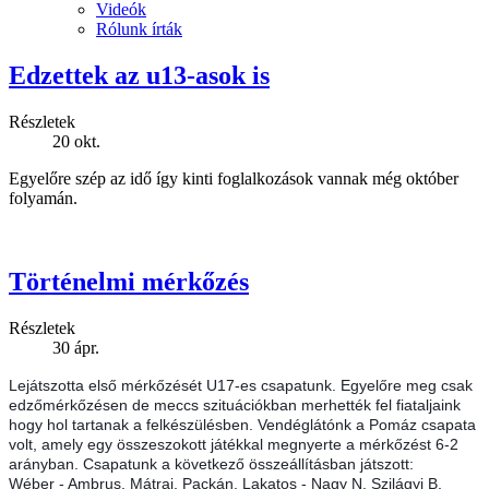
Videók
Rólunk írták
Edzettek az u13-asok is
Részletek
20
okt.
Egyelőre szép az idő így kinti foglalkozások vannak még október
folyamán.
Történelmi mérkőzés
Részletek
30
ápr.
Lejátszotta első mérkőzését U17-es csapatunk. Egyelőre meg csak
edzőmérkőzésen de meccs szituációkban merhették fel fiataljaink
hogy hol tartanak a felkészülésben. Vendéglátónk a Pomáz csapata
volt, amely egy összeszokott játékkal megnyerte a mérkőzést 6-2
arányban. Csapatunk a következő összeállításban játszott:
Wéber - Ambrus, Mátrai, Packán, Lakatos - Nagy N, Szilágyi B,