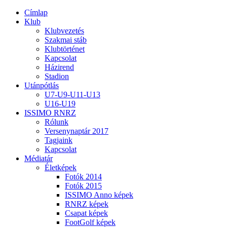
Címlap
Klub
Klubvezetés
Szakmai stáb
Klubtörténet
Kapcsolat
Házirend
Stadion
Utánpótlás
U7-U9-U11-U13
U16-U19
ISSIMO RNRZ
Rólunk
Versenynaptár 2017
Tagjaink
Kapcsolat
Médiatár
Életképek
Fotók 2014
Fotók 2015
ISSIMO Anno képek
RNRZ képek
Csapat képek
FootGolf képek