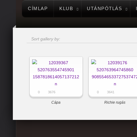
CÍMLAP
KLUB
UTÁNPÓTLÁS
Sort gallery by:
0
3676
0
3641
Cápa
Richie rugás