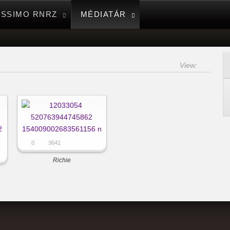
ISSIMO RNRZ
MÉDIATÁR
View:
0
3641
Richie