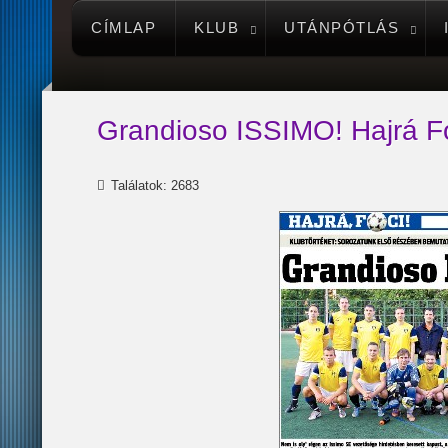
CÍMLAP
KLUB
UTÁNPÓTLÁS
Grandioso ISSIMO! Hajrá F
Találatok: 2683