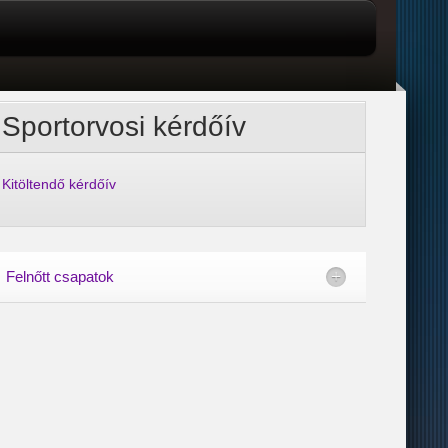
Sportorvosi kérdőív
Kitöltendő kérdőív
Felnőtt csapatok